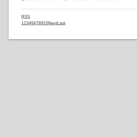
RSS
1
2
3
4
5
6
7
8
9
10
Next
Last