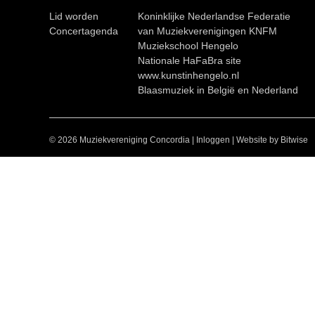
Lid worden
Koninklijke Nederlandse Federatie
Concertagenda
van Muziekverenigingen KNFM
Muziekschool Hengelo
Nationale HaFaBra site
www.kunstinhengelo.nl
Blaasmuziek in België en Nederland
© 2026 Muziekvereniging Concordia
|
Inloggen
|
Website by Bitwise