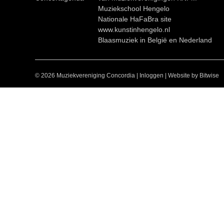
Muziekschool Hengelo
Nationale HaFaBra site
www.kunstinhengelo.nl
Blaasmuziek in België en Nederland
© 2026 Muziekvereniging Concordia
|
Inloggen
|
Website by Bitwise