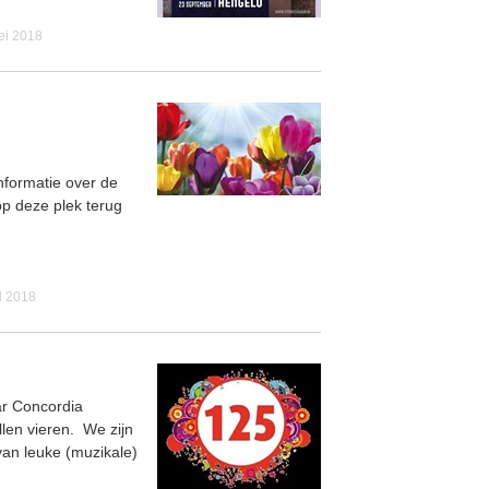
ei 2018
informatie over de
op deze plek terug
l 2018
ar Concordia
llen vieren. We zijn
van leuke (muzikale)