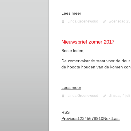
Lees meer
Linda Groenewoud
woensdag 25 
Nieuwsbrief zomer 2017
Beste leden,
De zomervakantie staat voor de deur e
de hoogte houden van de komen conce
Lees meer
Linda Groenewoud
dinsdag 4 jul
RSS
Previous
1
2
3
4
5
6
7
8
9
10
Next
Last