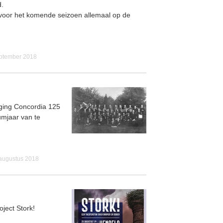
d.
r voor het komende seizoen allemaal op de
eptember 2018
ging Concordia 125
umjaar van te
augustus 2018
oject Stork!