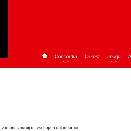
Concordia
Orkest
Jeugd
A
 van ons voorbij en we hopen dat iedereen