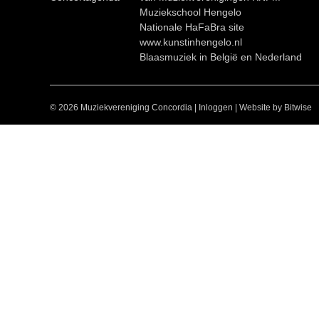
Muziekschool Hengelo
Nationale HaFaBra site
www.kunstinhengelo.nl
Blaasmuziek in België en Nederland
© 2026 Muziekvereniging Concordia
|
Inloggen
|
Website by Bitwise