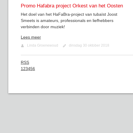
Promo Hafabra project Orkest van het Oosten
Het doel van het HaFaBra-project van tubaïst Joost
Smeets is amateurs, professionals en liefhebbers
verbinden door muziek!
Lees meer
Linda Groenewoud
dinsdag 30 oktober 2018
RSS
1
2
3
4
5
6