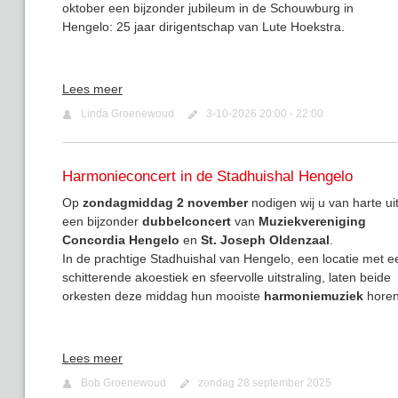
oktober een bijzonder jubileum in de Schouwburg in
Hengelo: 25 jaar dirigentschap van Lute Hoekstra.
Lees meer
Linda Groenewoud
3-10-2026 20:00 - 22:00
Harmonieconcert in de Stadhuishal Hengelo
Op
zondagmiddag 2 november
nodigen wij u van harte ui
een bijzonder
dubbelconcert
van
Muziekvereniging
Concordia Hengelo
en
St. Joseph Oldenzaal
.
In de prachtige Stadhuishal van Hengelo, een locatie met e
schitterende akoestiek en sfeervolle uitstraling, laten beide
orkesten deze middag hun mooiste
harmoniemuziek
horen
Lees meer
Bob Groenewoud
zondag 28 september 2025